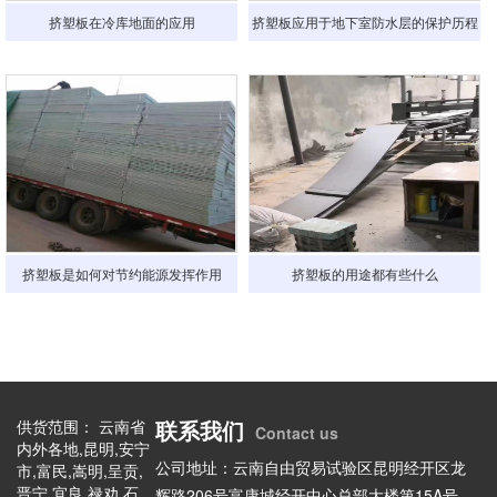
挤塑板在冷库地面的应用
挤塑板应用于地下室防水层的保护历程
挤塑板是如何对节约能源发挥作用
挤塑板的用途都有些什么
联系我们
供货范围： 云南省
Contact us
内外各地,昆明,安宁
公司地址：云南自由贸易试验区昆明经开区龙
市,富民,嵩明,呈贡,
晋宁,宜良,禄劝,石
辉路206号富康城经开中心总部大楼第15A号