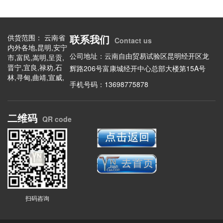
联系我们
供货范围： 云南省
Contact us
内外各地,昆明,安宁
公司地址：云南自由贸易试验区昆明经开区龙
市,富民,嵩明,呈贡,
晋宁,宜良,禄劝,石
辉路206号富康城经开中心总部大楼第15A号
林,寻甸,曲靖,宣威,
手机号码：13698775878
陆良,会泽,富源,罗
平,马龙,师宗,沾益,
玉溪,华宁,东川,澄
二维码
江,易门,通海,江川,
QR code
元江,新平,峨山,保
山,施甸,昌宁,龙陵,
腾冲,昭通,昭阳,永
善,绥江,镇雄,大关,
盐津,巧家,彝良,威
信,水富,鲁甸,丽江,
玉龙,华坪,永胜,宁
蒗,思茅,翠云,普洱,
扫码咨询
景东,镇沅,景谷,墨
江,澜沧,西盟,江城,