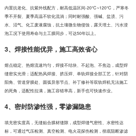
内置抗老化、抗紫外线配方，耐高低温区间-20℃~120℃，严寒冬
季不开裂、夏季高温不软化流淌；同时耐强酸、强碱、盐渍、污
水、沼气、化工废液腐蚀，抗土壤微生物侵蚀，露天埋土、污水浸
泡工况下使用寿命与土工膜同步，可达50年以上。
3、焊接性能优异，施工高效省心
熔点稳定、热熔流速均匀，焊接不结块、不起泡、不焦边，成型焊
缝密实光滑；适配热风焊接、挤压焊、单轨焊接全部工艺，针对阴
阳角、管道穿膜处、圆弧异形节点、补丁修补等双轨焊机无法施工
的死角，适配性拉满，施工容错率高，新手也可快速作业。
4、密封防渗性强，零渗漏隐患
填充密实度高，无缝贴合膜材缝隙，成型焊缝气密性、水密性达
标，可通过气压检测、真空检测、电火花探伤检测，彻底阻断渗滤