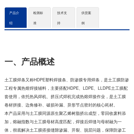
产品介
检测标
技术支
供货案
绍
准
持
例
一、产品概述
土工膜焊条又称HDPE塑料焊接条、防渗膜专用焊条，是土工膜防渗
工程专属热熔焊接辅料，主要搭配HDPE、LDPE、LLDPE土工膜配
套使用，依托热风焊机、挤压式焊机完成热熔焊接作业，是土工膜
卷材拼接、边角修补、破损补漏、异形节点密封的核心耗材。
本产品采用与土工膜同源原生聚乙烯树脂挤出成型，零回收废料添
加，熔融指数与土工膜母材高度匹配，焊接后焊缝与母材融为一
体，彻底解决土工膜搭接缝隙渗漏、开裂、脱层问题，保障防渗工