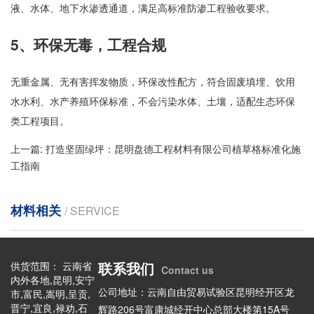
液、水体、地下水渗透通道，满足高标准防渗工程验收要求。
5、环保无毒，工程合规
无重金属、无有害挥发物质，环保改性配方，符合固废填埋、饮用
水水利、水产养殖环保标准，不会污染水体、土壤，适配生态环保
类工程项目。
上一篇:
打造坚固绿坪：昆明盘德工程材料有限公司植草格标准化施
工指南
材料相关
/ SERVICE
联系我们
供货范围： 云南省
Contact us
内外各地,昆明,安宁
公司地址：云南自由贸易试验区昆明经开区龙
市,富民,嵩明,呈贡,
晋宁,宜良,禄劝,石
辉路206号富康城经开中心总部大楼第15A号