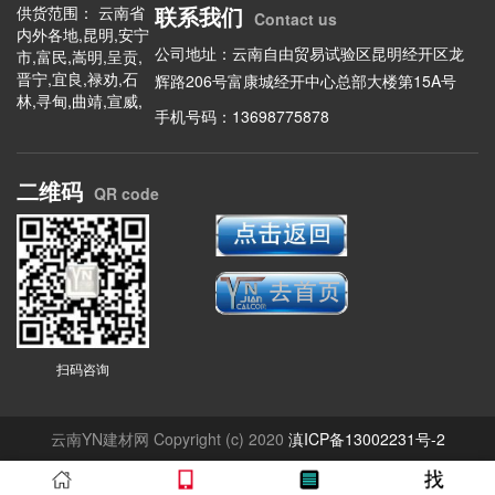
联系我们
供货范围： 云南省
Contact us
内外各地,昆明,安宁
公司地址：云南自由贸易试验区昆明经开区龙
市,富民,嵩明,呈贡,
晋宁,宜良,禄劝,石
辉路206号富康城经开中心总部大楼第15A号
林,寻甸,曲靖,宣威,
手机号码：13698775878
陆良,会泽,富源,罗
平,马龙,师宗,沾益,
玉溪,华宁,东川,澄
二维码
江,易门,通海,江川,
QR code
元江,新平,峨山,保
山,施甸,昌宁,龙陵,
腾冲,昭通,昭阳,永
善,绥江,镇雄,大关,
盐津,巧家,彝良,威
信,水富,鲁甸,丽江,
玉龙,华坪,永胜,宁
蒗,思茅,翠云,普洱,
扫码咨询
景东,镇沅,景谷,墨
江,澜沧,西盟,江城,
孟连,临沧,临翔,镇
云南YN建材网 Copyright (c) 2020
滇ICP备13002231号-2
康,凤庆,云县,永德,
双江,沧源,耿马,楚