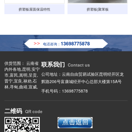
挤塑板屋面保温特性
挤塑板|聚苯板
13698775878
电话咨询：
联系我们
供货范围： 云南省
Contact us
内外各地,昆明,安宁
公司地址：云南自由贸易试验区昆明经开区龙
市,富民,嵩明,呈贡,
晋宁,宜良,禄劝,石
辉路206号富康城经开中心总部大楼第15A号
林,寻甸,曲靖,宣威,
手机号码：13698775878
陆良,会泽,富源,罗
平,马龙,师宗,沾益,
玉溪,华宁,东川,澄
二维码
江,易门,通海,江川,
QR code
元江,新平,峨山,保
山,施甸,昌宁,龙陵,
腾冲,昭通,昭阳,永