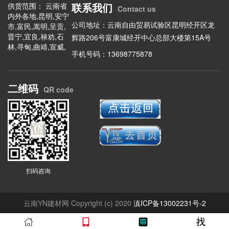
联系我们
供货范围： 云南省
Contact us
内外各地,昆明,安宁
公司地址：云南自由贸易试验区昆明经开区龙
市,富民,嵩明,呈贡,
晋宁,宜良,禄劝,石
辉路206号富康城经开中心总部大楼第15A号
林,寻甸,曲靖,宣威,
手机号码：13698775878
陆良,会泽,富源,罗
平,马龙,师宗,沾益,
玉溪,华宁,东川,澄
二维码
江,易门,通海,江川,
QR code
元江,新平,峨山,保
山,施甸,昌宁,龙陵,
腾冲,昭通,昭阳,永
善,绥江,镇雄,大关,
盐津,巧家,彝良,威
信,水富,鲁甸,丽江,
玉龙,华坪,永胜,宁
蒗,思茅,翠云,普洱,
扫码咨询
景东,镇沅,景谷,墨
江,澜沧,西盟,江城,
孟连,临沧,临翔,镇
云南YN建材网 Copyright (c) 2020
滇ICP备13002231号-2
康,凤庆,云县,永德,
双江,沧源,耿马,楚