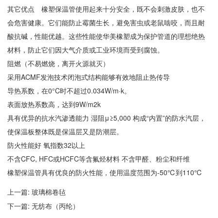
其它优点 橡塑保温管使用起来十分安全，既不会刺激皮肤，也不
会危害健康。它们能防止霉菌生长，避免害虫或老鼠啮咬，而且耐
酸抗碱，性能优越。这些性能使华美橡塑成为保护管道的理想绝热
材料，防止它们因大气介质或工业环境而受到腐蚀。
阻燃（不易燃烧，离开火源就灭）
采用ACMF发泡技术闭泡式结构能够有效地阻止热传导
导热系数，在0°C时不超过0.034W/m·k。
表面放热系数高，达到9W/m2k
具有优异的抗水汽渗透能力 湿阻μ≥5,000 构成“内置”的防水汽层，
使保温板整体既是保温层又是防潮层。
防火性能好 氧指数32以上
不含CFC, HFC或HCFC等含氟烃材料 不含甲醛、粉尘和纤维
橡塑保温管具有优良的防火性能，使用温度范围为-50℃到110℃
上一篇:
玻璃棉卷毡
下一篇:
无纺布（丙纶）