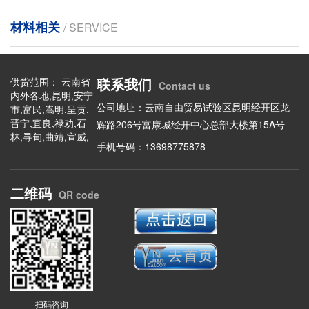
材料相关
/ SERVICE
联系我们
供货范围： 云南省
Contact us
内外各地,昆明,安宁
公司地址：云南自由贸易试验区昆明经开区龙
市,富民,嵩明,呈贡,
晋宁,宜良,禄劝,石
辉路206号富康城经开中心总部大楼第15A号
林,寻甸,曲靖,宣威,
手机号码：13698775878
陆良,会泽,富源,罗
平,马龙,师宗,沾益,
玉溪,华宁,东川,澄
二维码
江,易门,通海,江川,
QR code
元江,新平,峨山,保
山,施甸,昌宁,龙陵,
腾冲,昭通,昭阳,永
善,绥江,镇雄,大关,
盐津,巧家,彝良,威
信,水富,鲁甸,丽江,
玉龙,华坪,永胜,宁
蒗,思茅,翠云,普洱,
扫码咨询