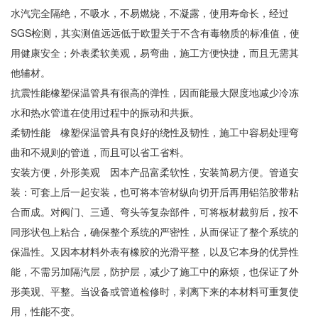
水汽完全隔绝，不吸水，不易燃烧，不凝露，使用寿命长，经过
SGS检测，其实测值远远低于欧盟关于不含有毒物质的标准值，使
用健康安全；外表柔软美观，易弯曲，施工方便快捷，而且无需其
他辅材。
抗震性能橡塑保温管具有很高的弹性，因而能最大限度地减少冷冻
水和热水管道在使用过程中的振动和共振。
柔韧性能 橡塑保温管具有良好的绕性及韧性，施工中容易处理弯
曲和不规则的管道，而且可以省工省料。
安装方便，外形美观 因本产品富柔软性，安装简易方便。管道安
装：可套上后一起安装，也可将本管材纵向切开后再用铝箔胶带粘
合而成。对阀门、三通、弯头等复杂部件，可将板材裁剪后，按不
同形状包上粘合，确保整个系统的严密性，从而保证了整个系统的
保温性。又因本材料外表有橡胶的光滑平整，以及它本身的优异性
能，不需另加隔汽层，防护层，减少了施工中的麻烦，也保证了外
形美观、平整。当设备或管道检修时，剥离下来的本材料可重复使
用，性能不变。