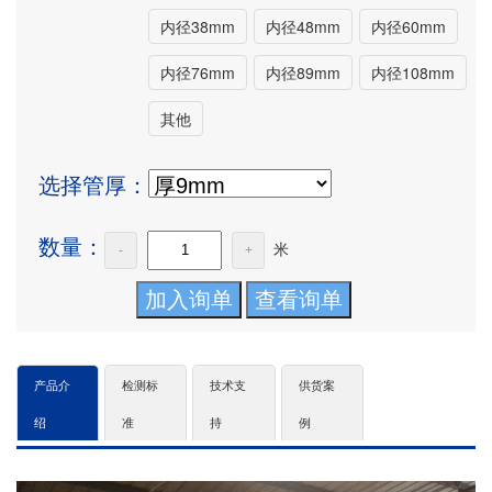
内径38mm
内径48mm
内径60mm
内径76mm
内径89mm
内径108mm
其他
选择管厚：
数量：
米
-
+
产品介
检测标
技术支
供货案
绍
准
持
例