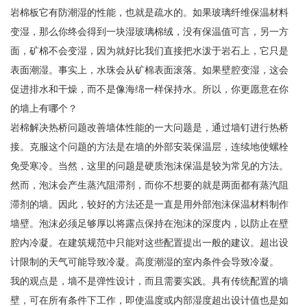
岩棉板
它有防潮湿的性能，也就是疏水的。如果玻璃纤维保温材料
变湿，那么你终会得到一块湿玻璃棉绒，没有保温值可言，另一方
面，矿棉不会变湿，因为就好比我们直接把水泼于岩石上，它只是
表面潮湿。事实上，水珠会从矿棉表面滚落。如果壁腔变湿，这会
促进排水和干燥，而不是像海绵一样保持水。所以，你更愿意在你
的墙上有哪个？
岩棉解决热桥问题改善墙体性能的一大问题是，通过墙钉进行热桥
接。克服这个问题的方法是在墙的外部安装保温层，连续地使螺栓
免受寒冷。当然，这里的问题是硬质泡沫保温是较为常见的方法。
然而，泡沫会产生蒸汽阻滞剂，而你不想要的就是两面都有蒸汽阻
滞剂的墙。因此，较好的方法还是一直是用外部泡沫保温材料制作
墙壁。泡沫必须足够厚以将露点保持在泡沫的深度内，以防止在壁
腔内冷凝。在建筑规范中只能对这些配置提出一般的建议。超出设
计限制的天气可能导致冷凝。高度潮湿的室内条件会导致冷凝。
我的观点是，墙不是弹性设计，而且需要实践。具有传统配置的墙
壁，可在所有条件下工作，即使温度或内部湿度超出设计值也是如