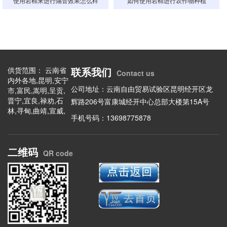
使用岩棉来进行隔音效果怎么样
如何使用岩棉进行农作物种植
联系我们
供货范围： 云南省
Contact us
内外各地,昆明,安宁
公司地址：云南自由贸易试验区昆明经开区龙
市,富民,嵩明,呈贡,
晋宁,宜良,禄劝,石
辉路206号富康城经开中心总部大楼第15A号
林,寻甸,曲靖,宣威,
手机号码：13698775878
陆良,会泽,富源,罗
平,马龙,师宗,沾益,
玉溪,华宁,东川,澄
二维码
江,易门,通海,江川,
QR code
元江,新平,峨山,保
山,施甸,昌宁,龙陵,
腾冲,昭通,昭阳,永
善,绥江,镇雄,大关,
盐津,巧家,彝良,威
信,水富,鲁甸,丽江,
玉龙,华坪,永胜,宁