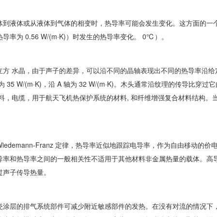
到液体或从液体到气体的相变时，热导率可能会发生变化。这方面的一个例子是当
热导率为 0.56 W/(m·K)）时发生的热导率变化。 0℃）。
立方 水晶，由于声子的差异，可以沿不同的晶轴表现出不同的热导率沿
为 35 W/(m·K)，沿 A 轴为 32 W/(m·K)。木头通常沿纹理的
材料，电缆，用于航天飞机热保护系统的材料, 和纤维增强复合材料结构
iedemann-Franz 定律，热导率近似地跟踪电导率，作为自由移
导率和热导率之间的一般相关性不适用于其他材料非金属热量的载体。高导
过声子传导热量。
瓷涂层的排气系统部件可减少附近敏感部件的发热。在没有对流的情况下