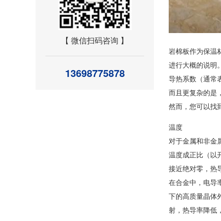
【 微信扫码咨询 】
岩棉板
作为保温
进行大概的说明
13698775878
导热系数（通常表
而且更复杂的是
然而，您可以找
温度
对于金属和非金属
温度成正比（以
接近绝对零，热
在合金中，电导
下的高质量晶体
射，热导率降低