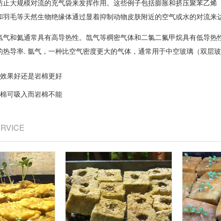
防止大规模对流的充气袋来发挥作用。这些例子包括膨胀和挤压聚苯乙烯（
和羽毛等天然生物绝缘体通过显着抑制动物皮肤附近的空气或水的对流来
氢气和氦通常具有高导热性。氙气等稠密气体和二氯二氟甲烷具有低导热
的热导率. 氩气，一种比空气密度更大的气体，通常用于中空玻璃（双层
效果好还是岩棉更好
棉可吸入而岩棉不能
ERVICE