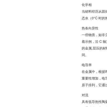
化学相
当材料经历从固体
态水（0°C 时的
热各向异性
一些物质，如非
着示例，沿 C 轴
的金属,层压的
同。
电导率
在金属中，根据W
重要性增加，电
原子排列，它通
对流
具有低导热性陶