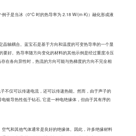
冰（0°C 时的热导率为 2.18 W/(m·K)）融化形成液
给定晶轴耦合。蓝宝石是基于方向和温度的可变热导率的一个显
传导比穿过它的要好。热导率随方向变化的材料的其他示例是经过重度冷压
。当存在各向异性时，热流的方向可能与热梯度的方向不完全相
动的价电子不仅可以传递电流，还可以传递热能。然而，由于声子的
电银导热性低于钻石, 它是一种电绝缘体，但由于其有序的
，空气和其他气体通常是良好的绝缘体。因此，许多绝缘材料